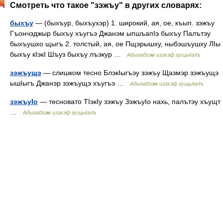
Смотреть что такое "зэжъу" в других словарях:
быхъу
— (быхъур, быхъухэр) 1. широкий, ая, ое, къып. зэжъу
Гъончэджыр быхъу хъугъэ Джанэм ыпшъапIэ быхъу Палътэу
быхъушхо щыгъ 2. толстый, ая, ое Пщэрышху, ныбэшъушху ЛIы
быхъу кIэкI Шъуз быхъу лъэкур …
Адыгабзэм изэхэф гущыIалъ
зэжъущэ
— слишком тесно БлэкIыгъэу зэжъу Щазмэр зэжъущэ
ышIыгъ Джанэр зэжъущэ хъугъэ …
Адыгабзэм изэхэф гущыIалъ
зэжъуIо
— тесновато ТIэкIу зэжъу ЗэжъуIо нахь, палътэу хъущт
…
Адыгабзэм изэхэф гущыIалъ