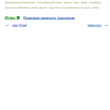
Ибрагимовна Керашева. Под редакцией докт. филол. наук, проф. Ачердана
Нуховича Абрегова, докт. филол. наук Нуха Туркубиевича Гишева.
.
2006
.
Игры ⚽
Поможем написать курсовую
зэе-тIуай
зэжъущэ