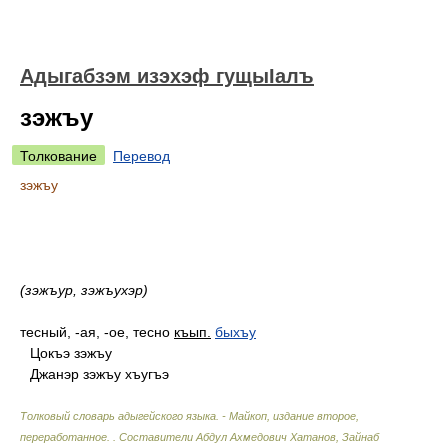
Адыгабзэм изэхэф гущыIалъ
зэжъу
Толкование
Перевод
зэжъу
(зэжъур, зэжъухэр)
тесный, -ая, -ое, тесно
къып.
быхъу
Цокъэ зэжъу
Джанэр зэжъу хъугъэ
Толковый словарь адыгейского языка. - Майкоп, издание второе,
переработанное.
.
Составители Абдул Ахмедович Хатанов, Зайнаб