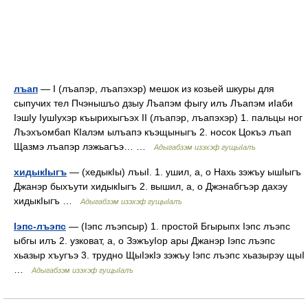
лъап
— I (лъапэр, лъапэхэр) мешок из козьей шкуры для
сыпучих тел Пчэнышъо дзыу Лъапэм фыгу илъ Лъапэм иIаби
IэшIу IушIухэр къырихыгъэх II (лъапэр, лъапэхэр) 1. пальцы ног
Лъэхъомбап КIалэм ылъапэ къэщыныгъ 2. носок Цокъэ лъап
Щазмэ лъапэр лэжьагъэ… …
Адыгабзэм изэхэф гущыIалъ
хидыкIыгъ
— (хедыкIы) лъыI. 1. ушил, а, о Нахь зэжъу ышIыгъ
Джанэр быхъути хидыкIыгъ 2. вышил, а, о Джэнабгъэр дахэу
хидыкIыгъ …
Адыгабзэм изэхэф гущыIалъ
Iэпс-лъэпс
— (Iэпс лъэпсыр) 1. простой Бгырыпх Iэпс лъэпс
ыбгы илъ 2. узковат, а, о ЗэжъуIор ары Джанэр Iэпс лъэпс
хьазыр хъугъэ 3. трудно ЩыIэкIэ зэжъу Iэпс лъэпс хьазырэу щыI
…
Адыгабзэм изэхэф гущыIалъ